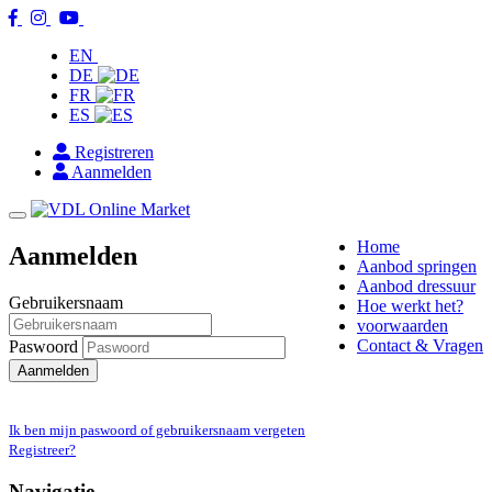
EN
DE
FR
ES
Registreren
Aanmelden
Toggle
navigation
Home
Aanmelden
Aanbod springen
Aanbod dressuur
Gebruikersnaam
Hoe werkt het?
voorwaarden
Contact & Vragen
Paswoord
Aanmelden
Ik ben mijn paswoord of gebruikersnaam vergeten
Registreer?
Navigatie